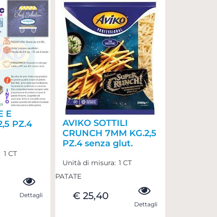
E E
AVIKO SOTTILI
,5 PZ.4
CRUNCH 7MM KG.2,5
PZ.4 senza glut.
:
1 CT
Unità di misura:
1 CT
PATATE
€ 25,40
Dettagli
Dettagli