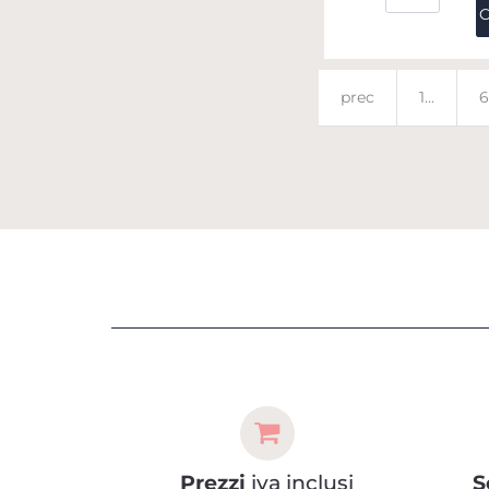
C
prec
1...
6
Prezzi
iva inclusi
S