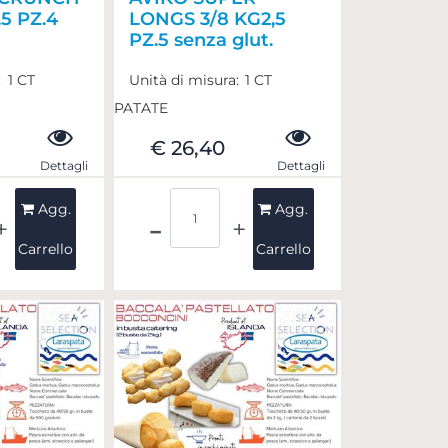
5 PZ.4
LONGS 3/8 KG2,5
PZ.5 senza glut.
:
1 CT
Unità di misura:
1 CT
PATATE
€ 26,40
Dettagli
Dettagli
ità
Quantità
Agg.
Agg.
Carrello
Carrello