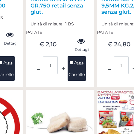
00
GR.750 retail senza
9,5MM KG.2,
glut.
senza glut.
BS
Unità di misura:
1 BS
Unità di misura
PATATE
PATATE
€ 2,10
€ 24,80
Dettagli
Dettagli
Quantità
Quant
Agg.
Agg.
arrello
Carrello