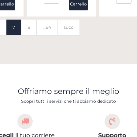
arrello
Carrello
7
8
...64
succ
Offriamo sempre il meglio
Scopri tutti i servizi che ti abbiamo dedicato
cegli
il tuo corriere
Supporto