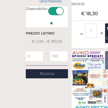
VEGETARIANO
PATATE
Disponibilita
€ 18,30
Disponibilita
Quantità
Rimuovi filtro
PREZZO LISTINO
C
€ 0,00 - € 190,00
Prezzo minimo
Prezzo massimo
-
AVIKO SPICCH