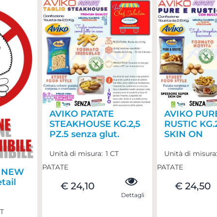
AVIKO PATATE
AVIKO PUR
STEAKHOUSE KG.2,5
RUSTIC KG.2
PZ.5 senza glut.
SKIN ON
Unità di misura:
1 CT
Unità di misura
PATATE
PATATE
E NEW
tail
€ 24,10
€ 24,50
Dettagli
CT