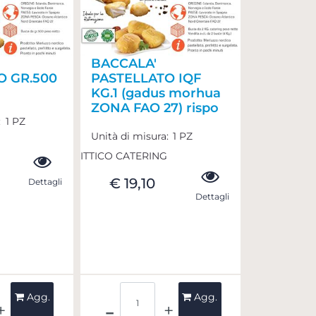
BACCALA'
O GR.500
PASTELLATO IQF
KG.1 (gadus morhua
ZONA FAO 27) rispo
:
1 PZ
Unità di misura:
1 PZ
ITTICO CATERING
€ 19,10
Dettagli
Dettagli
ità
Quantità
Agg.
Agg.