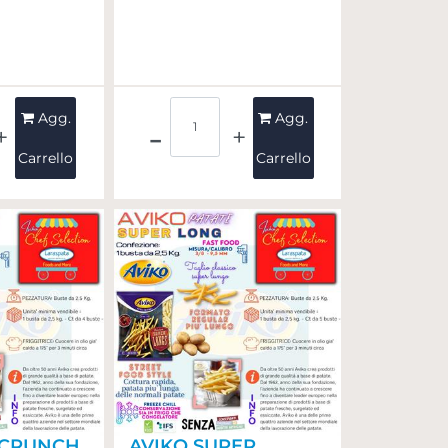
ità
Quantità
Agg.
Agg.
Carrello
Carrello
.CRUNCH
AVIKO SUPER