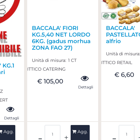
BACCALA' FIORI
BACCALA'
KG.5,40 NET LORDO
PASTELLAT
6KG. (gadus morhua
alfrio
ZONA FAO 27)
Unità di misura
Unità di misura:
1 CT
ITTICO RETAIL
 KG.1
ITTICO CATERING
ri
€ 6,60
€ 105,00
Dettagli
PZ
ERT
Dettagli
Quantità
Quant
Agg.
Agg.