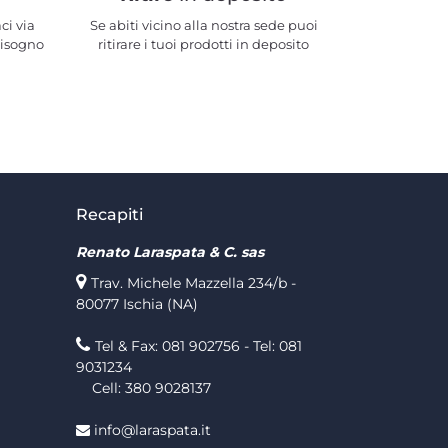
ci via
Se abiti vicino alla nostra sede puoi
bisogno
ritirare i tuoi prodotti in deposito
Recapiti
Renato Laraspata & C. sas
Trav. Michele Mazzella 234/b -
80077 Ischia (NA)
Tel & Fax: 081 902756 - Tel: 081
9031234
Cell: 380 9028137
info@laraspata.it