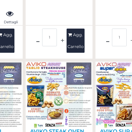
Dettagli
Quantità
Quant
Agg.
Agg.
arrello
Carrello
I
AVIKO STEAK OVEN
AVIKO SUP