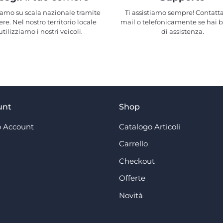
amo su scala nazionale tramite
Ti assistiamo sempre! Contatta
ere. Nel nostro territorio locale
mail o telefonicamente se hai 
utilizziamo i nostri veicoli.
di assistenza.
unt
Shop
 Account
Catalogo Articoli
Carrello
Checkout
Offerte
Novità