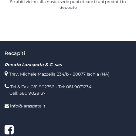
Se abiti vicino alla nostra sede puoi ritirare i tuoi prodotti in
deposito
Recapiti
Renato Laraspata & C. sas
Trav. Michele Mazzella 234/b - 80077 Ischia (NA)
Tel & Fax: 081 902756 - Tel: 081 9031234
Cell: 380 9028137
info@laraspata.it
Facebook