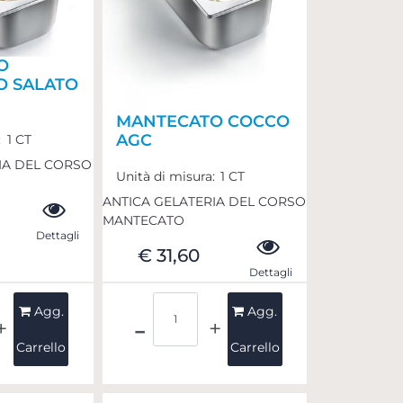
O
O SALATO
MANTECATO COCCO
AGC
:
1 CT
IA DEL CORSO
Unità di misura:
1 CT
ANTICA GELATERIA DEL CORSO
MANTECATO
Dettagli
€ 31,60
Dettagli
ità
Quantità
Agg.
Agg.
Carrello
Carrello