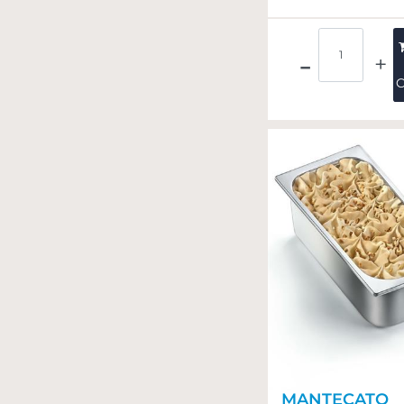
Quantità
C
MANTECATO