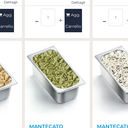
Dettagli
Dettagli
Quantità
Quant
Agg.
Agg.
arrello
Carrello
MANTECATO
MANTECAT