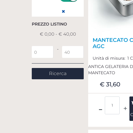
Rimuovi filtro
PREZZO LISTINO
€ 0,00 - € 40,00
MANTECATO 
AGC
Prezzo minimo
Prezzo massimo
-
Unità di misura:
1 
ANTICA GELATERIA 
MANTECATO
€ 31,60
Quantità
C