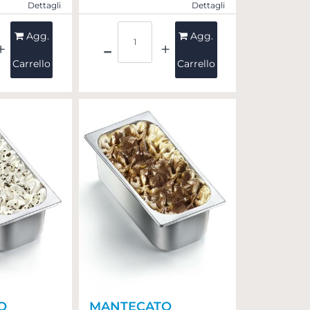
Dettagli
Dettagli
ità
Quantità
Agg.
Agg.
Carrello
Carrello
O
MANTECATO