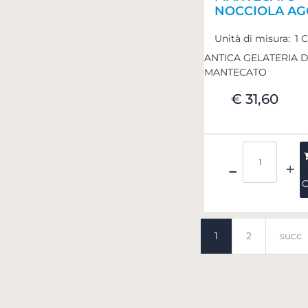
NOCCIOLA AG
Unità di misura:
1 
ANTICA GELATERIA 
MANTECATO
€ 31,60
Quantità
C
1
2
succ