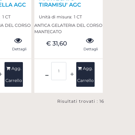
ELLA AGC
TIRAMISU' AGC
:
1 CT
Unità di misura:
1 CT
IA DEL CORSO
ANTICA GELATERIA DEL CORSO
MANTECATO
€ 31,60
Dettagli
Dettagli
ità
Quantità
Agg.
Agg.
Carrello
Carrello
Risultati trovati : 16