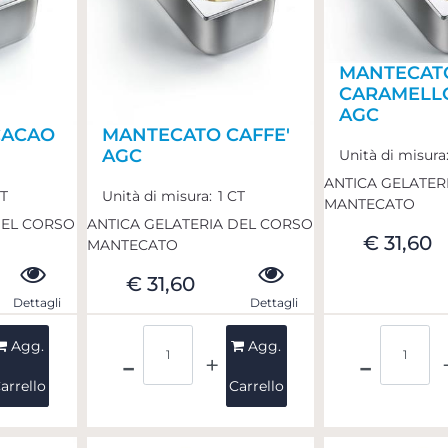
MANTECAT
CARAMELL
AGC
CACAO
MANTECATO CAFFE'
AGC
Unità di misura
ANTICA GELATER
CT
Unità di misura:
1 CT
MANTECATO
DEL CORSO
ANTICA GELATERIA DEL CORSO
€ 31,60
MANTECATO
€ 31,60
Dettagli
Dettagli
Quantità
Quant
Agg.
Agg.
arrello
Carrello