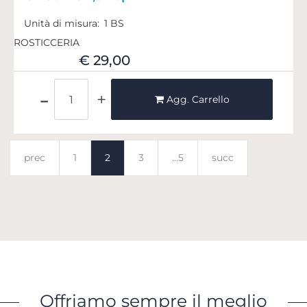
Unità di misura:
1 BS
ROSTICCERIA
€ 29,00
Quantità
Agg. Carrello
prec
1
2
3
...5
succ
Offriamo sempre il meglio