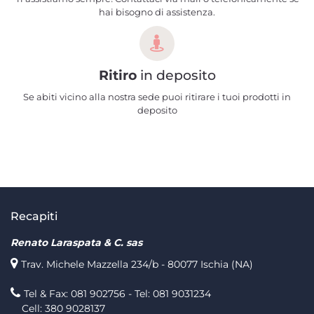
hai bisogno di assistenza.
Ritiro
in deposito
Se abiti vicino alla nostra sede puoi ritirare i tuoi prodotti in
deposito
Recapiti
Renato Laraspata & C. sas
Trav. Michele Mazzella 234/b - 80077 Ischia (NA)
Tel & Fax: 081 902756 - Tel: 081 9031234
Cell: 380 9028137