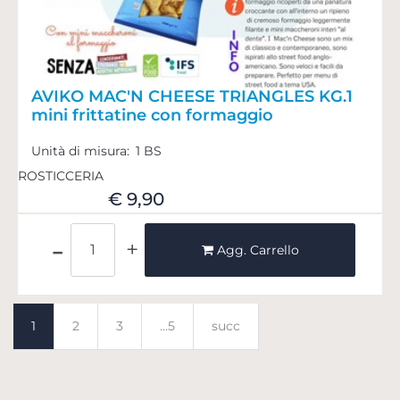
AVIKO MAC'N CHEESE TRIANGLES KG.1
mini frittatine con formaggio
Unità di misura:
1 BS
ROSTICCERIA
€ 9,90
Quantità
Agg. Carrello
1
2
3
...5
succ