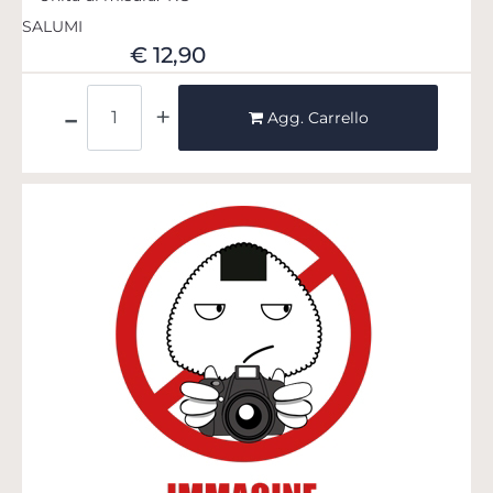
SALUMI
€ 12,90
Quantità
Agg. Carrello