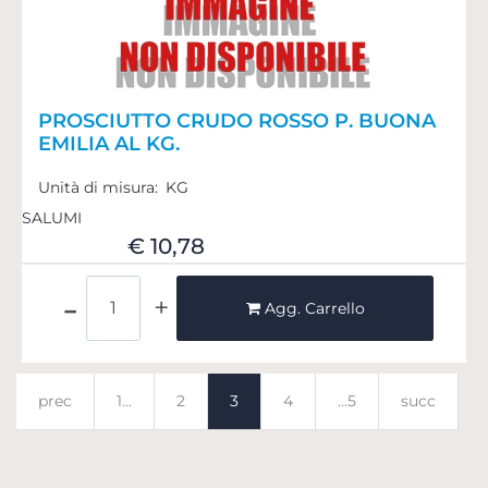
PROSCIUTTO CRUDO ROSSO P. BUONA
EMILIA AL KG.
Unità di misura:
KG
SALUMI
€ 10,78
Quantità
Agg. Carrello
prec
1...
2
3
4
...5
succ