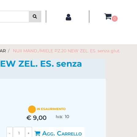
0
BAR
NUII MAND./MIELE PZ.20 NEW ZEL. ES. senza glut.
EW ZEL. ES. senza
IN ESAURIMENTO
Iva:
10
€ 9,00
Quantità
Agg. Carrello