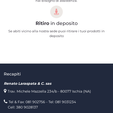
hai bisogno di assistenza.
Ritiro
in deposito
Se abiti vicino alla nostra sede puoi ritirare i tuoi prodotti in
deposito
Recapiti
Renato Laraspata & C. sas
Trav. Michele Mazzella 234/b - 80077 Ischia (NA)
Tel & Fax: 081 902756 - Tel: 081 9031234
Cell: 380 9028137