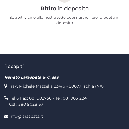
Ritiro
in deposito
Se abiti vicino alla nostra sede puoi ritirare i tuoi prodotti in
deposito
Recapiti
Renato Laraspata & C. sas
Trav. Michele Mazzella 234/b - 80077 Ischia (NA)
Tel & Fax: 081 902756 - Tel: 081 9031234
Cell: 380 9028137
info@laraspata.it