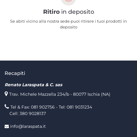
Ritiro
in deposito
Se abiti vicino alla nostra sede puoi ritirare i tuoi prodotti in
deposito
Recapiti
Renato Laraspata & C. sas
Trav. Michele Mazzella 234/b - 80077 Ischia (NA)
Tel & Fax: 081 902756 - Tel: 081 9031234
Cell: 380 9028137
info@laraspata.it