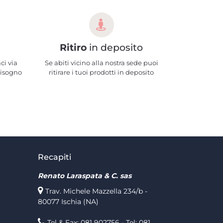
Ritiro
in deposito
ci via
Se abiti vicino alla nostra sede puoi
bisogno
ritirare i tuoi prodotti in deposito
Recapiti
Renato Laraspata & C. sas
Trav. Michele Mazzella 234/b -
80077 Ischia (NA)
Tel & Fax: 081 902756 - Tel: 081