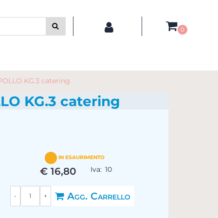
0
OLLO KG.3 catering
O KG.3 catering
IN ESAURIMENTO
Iva:
10
€ 16,80
Quantità
Agg. Carrello