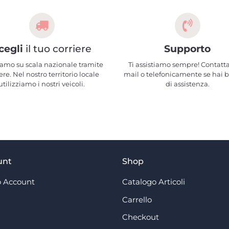
cegli
il tuo corriere
Supporto
amo su scala nazionale tramite
Ti assistiamo sempre! Contatta
ere. Nel nostro territorio locale
mail o telefonicamente se hai 
utilizziamo i nostri veicoli.
di assistenza.
unt
Shop
 Account
Catalogo Articoli
Carrello
Checkout