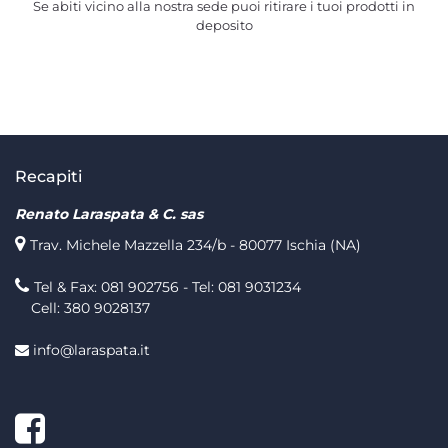
Se abiti vicino alla nostra sede puoi ritirare i tuoi prodotti in
deposito
Recapiti
Renato Laraspata & C. sas
Trav. Michele Mazzella 234/b - 80077 Ischia (NA)
Tel & Fax: 081 902756 - Tel: 081 9031234
Cell: 380 9028137
info@laraspata.it
Facebook