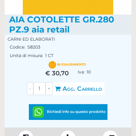
AIA COTOLETTE GR.280
PZ.9 aia retail
CARNI ED ELABORATI
Codice:
S8203
Unità di misura:
1 CT
IN ESAURIMENTO
Iva:
10
€ 30,70
Quantità
Agg. Carrello
Richiedi info su questo prodotto