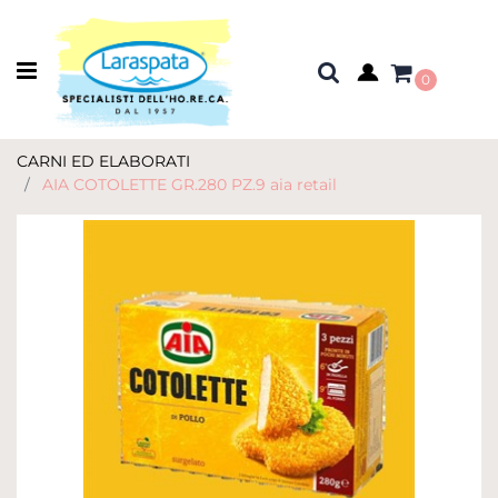
Open menu
0
CARNI ED ELABORATI
AIA COTOLETTE GR.280 PZ.9 aia retail