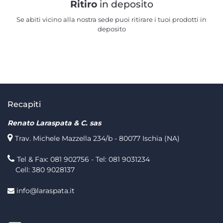
Ritiro
in deposito
Se abiti vicino alla nostra sede puoi ritirare i tuoi prodotti in
deposito
Recapiti
Renato Laraspata & C. sas
Trav. Michele Mazzella 234/b - 80077 Ischia (NA)
Tel & Fax: 081 902756 - Tel: 081 9031234
Cell: 380 9028137
info@laraspata.it