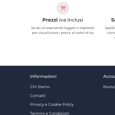
Prezzi
iva inclusi
S
Se sei un esercente loggati o registrati
Spedi
per visualizzare i prezzi al netto d'iva
corri
Informazioni
Acco
Chi Siamo
Nuovo
Contatti
Privacy e Cookie Policy
Termini e Condizioni