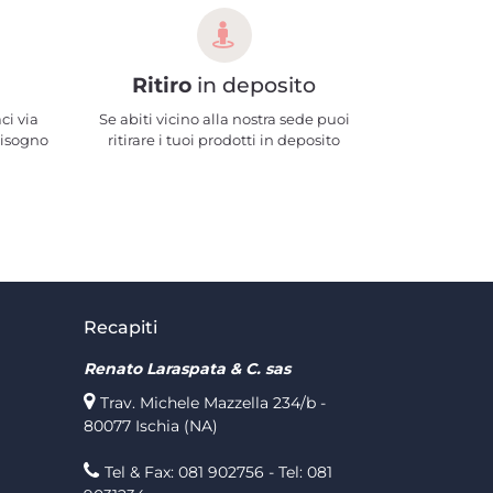
Ritiro
in deposito
ci via
Se abiti vicino alla nostra sede puoi
bisogno
ritirare i tuoi prodotti in deposito
Recapiti
Renato Laraspata & C. sas
Trav. Michele Mazzella 234/b -
80077 Ischia (NA)
Tel & Fax: 081 902756 - Tel: 081