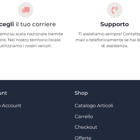
cegli
il tuo corriere
Supporto
amo su scala nazionale tramite
Ti assistiamo sempre! Contatta
ere. Nel nostro territorio locale
mail o telefonicamente se hai 
utilizziamo i nostri veicoli.
di assistenza.
unt
Shop
 Account
Catalogo Articoli
Carrello
Checkout
Offerte