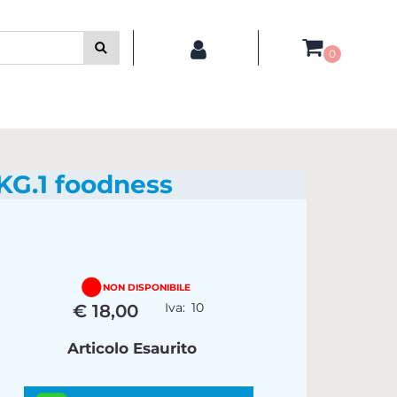
0
G.1 foodness
NON DISPONIBILE
Iva:
10
€ 18,00
Articolo Esaurito