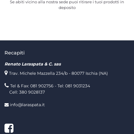
Se abiti vicino alla nostra sede puoi ritirare i tuoi prodotti in
deposito
Recapiti
Renato Laraspata & C. sas
Trav. Michele Mazzella 234/b - 80077 Ischia (NA)
Tel & Fax: 081 902756 - Tel: 081 9031234
Cell: 380 9028137
info@laraspata.it
Facebook