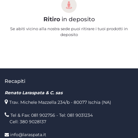
Ritiro
in deposito
Se abiti vicino alla nostra sede puoi ritirare i tuoi prodotti in
deposito
Recapiti
Renato Laraspata & C. sas
Trav. Michele Mazzella 234/b - 80077 Ischia (NA)
Tel & Fax: 081 902756 - Tel: 081 9031234
Cell: 380 9028137
info@laraspata.it