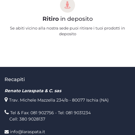
Ritiro
in deposito
Se abiti vicino alla nostra sede puoi ritirare i tuoi prodotti in
deposito
Recapiti
Renato Laraspata & C. sas
Trav. Michele Mazzella 234/b - 80077 Ischia (NA)
Tel & Fax: 081 902756 - Tel: 081 9031234
Cell: 380 9028137
info@laraspata.it