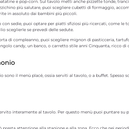
atatine e pop-corn
. Sul tavolo metti anche
pizzette tonde, tranci 
zzichino più salutare, puoi scegliere
cubetti di formaggio
, accom
rite in assoluto dai bambini più piccoli.
con sedie, puoi optare per piatti sfiziosi più ricercati, come le
t
o sceglierle se prevedi delle sedute.
 torta di compleanno, puoi scegliere
mignon di pasticceria, tartufo
angolo candy
, un banco, o carretto stile anni Cinquanta, ricco di
monio
io sono il
menù placé, ossia serviti al tavolo, o a buffet.
Spesso so
servito interamente al tavolo
. Per questo menù puoi puntare su p
però presta attenzione alla stagione e alla zona. Ecco che nei peri