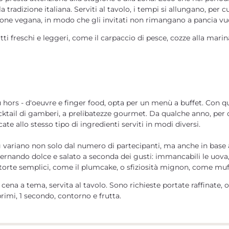
la tradizione italiana
. Serviti al tavolo, i tempi si allungano, pe
one vegana, in modo che gli invitati non rimangano a pancia vu
tti freschi e leggeri, come il
carpaccio di pesce, cozze alla marina
u
hors - d'oeuvre e finger food
, opta per un menù a buffet. Con qu
ocktail di gamberi, a prelibatezze gourmet
. Da qualche anno, per 
te allo stesso tipo di ingredienti serviti in modi diversi.
 variano non solo dal numero di partecipanti, ma anche in base al
ernando dolce e salato a seconda dei gusti: immancabili le
uova
 torte semplici, come il
plumcake
, o sfiziosità mignon, come
muff
a
cena a tema, servita al tavolo. Sono richieste portate raffinate
imi, 1 secondo, contorno e frutta.