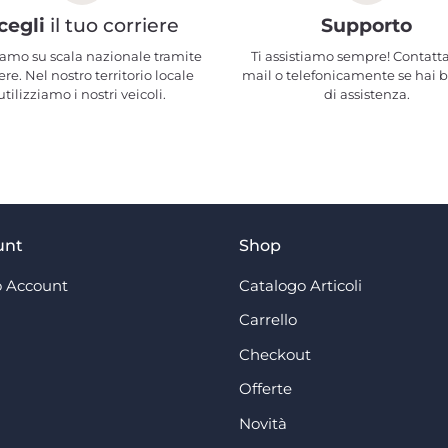
cegli
il tuo corriere
Supporto
amo su scala nazionale tramite
Ti assistiamo sempre! Contatta
ere. Nel nostro territorio locale
mail o telefonicamente se hai 
utilizziamo i nostri veicoli.
di assistenza.
unt
Shop
 Account
Catalogo Articoli
Carrello
Checkout
Offerte
Novità