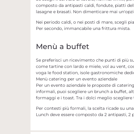
composto da
antipasti caldi, fondute, piatti del
lasagne e brasati
. Non dimenticare mai un'opzi
Nei periodo caldi, o nei posti di mare, scegli pia
Per secondo, immancabile una
frittura mista
.
Menù a buffet
Se preferisci un ricevimento che punti di più s
come
tartine con lardo e miele, vol au vent, c
voga le
food station
, isole gastronomiche dedica
Menù catering per un evento aziendale
Per un evento aziendale le proposte di catering
informali, puoi scegliere un
brunch a buffet,
alt
formaggi e i toast
. Tra i dolci meglio scegliere
Per contesti più formali, la scelta ricade su un
Lunch deve essere composto da 2 antipasti, 2 pr