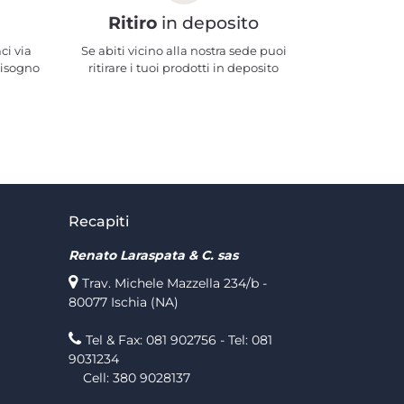
Ritiro
in deposito
ci via
Se abiti vicino alla nostra sede puoi
bisogno
ritirare i tuoi prodotti in deposito
Recapiti
Renato Laraspata & C. sas
Trav. Michele Mazzella 234/b -
80077 Ischia (NA)
Tel & Fax: 081 902756 - Tel: 081
9031234
Cell: 380 9028137