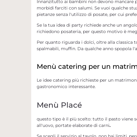
Innanzitutto ai bambini non devono mancare
p
morbidi farciti con salumi
. Se vuoi qualche stu
pietanze senza l'utilizzo di posate, per cui prefe
Se la tua idea di party richiede anche un angolo 
richiedono posateria, per questo motivo è megli
Per quanto riguarda i dolci, oltre alla classica
spalmabili, muffin
. Da qualche anno spopola
l'
Menù catering per un matri
Le idee catering più richieste per un matrimon
gastronomico interessante.
Menù Placé
questo tipo è il più scelto: tutto
il pasto viene 
all'uovo, portate elaborate di carni
.
Se scegli il servizio al tavolo, non hai limiti, 