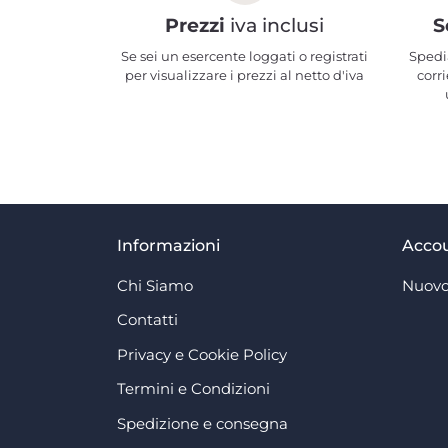
Prezzi
iva inclusi
S
Se sei un esercente loggati o registrati
Spedi
per visualizzare i prezzi al netto d'iva
corri
Informazioni
Acco
Chi Siamo
Nuovo
Contatti
Privacy e Cookie Policy
Termini e Condizioni
Spedizione e consegna