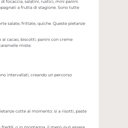
di focaccia, salatini, rustici, mini panini
pagnati a frutta di stagione. Sono tutte
orte salate, frittate, quiche
. Queste pietanze
 al cacao, biscotti, panini con creme
 caramelle miste.
no intervallati, creando un percorso
ietanze cotte al momento: sì a
risotti, paste
odi freddi, o in montagna, il menù può essere