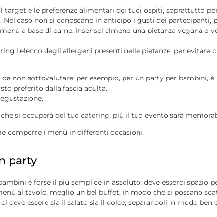
 target e le preferenze alimentari dei tuoi ospiti
, soprattutto pe
i. Nel caso non si conoscano in anticipo i gusti dei partecipanti,
p
n menù a base di carne, inserisci almeno una pietanza vegana o 
ring l'
elenco degli allergeni
presenti nelle pietanze, per evitare c
 da non sottovalutare: per esempio, per un party per bambini, è pr
to preferito dalla fascia adulta.
degustazione.
 che si occuperà del tuo catering, più il tuo evento sarà memorab
e comporre i menù in differenti occasioni.
n party
ini è forse il più semplice in assoluto: deve esserci spazio per
ù al tavolo, meglio un bel buffet, in modo che si possano scat
,
ci deve essere sia il salato sia il dolce
, separandoli in modo ben d