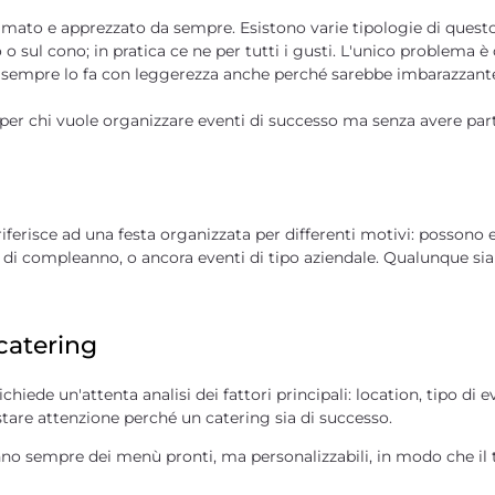
ù amato e apprezzato da sempre. Esistono varie tipologie di quest
 o sul cono; in pratica ce ne per tutti i gusti. L'unico problema è
n sempre lo fa con leggerezza anche perché sarebbe imbarazzante, 
er chi vuole organizzare eventi di successo ma senza avere partic
 riferisce ad una festa organizzata per differenti motivi: possono
di compleanno, o ancora eventi di tipo aziendale. Qualunque sia 
atering
chiede un'attenta analisi
dei fattori principali: location, tipo di 
estare attenzione
perché un catering sia di successo
.
anno sempre dei menù pronti, ma personalizzabili, in modo che il